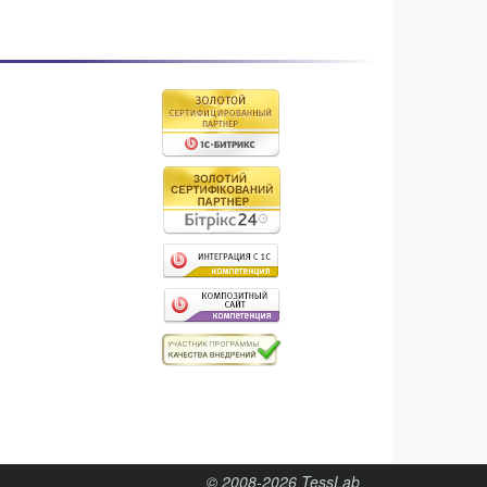
© 2008-2026
TessLab