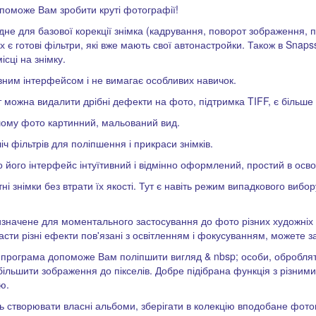
опоможе Вам зробити круті фотографії!
ідне для базової корекції знімка (кадрування, поворот зображення, 
ах є готові фільтри, які вже мають свої автонастройки. Також в Sna
сці на знімку.
ивним інтерфейсом і не вимагає особливих навичок.
 можна видалити дрібні дефекти на фото, підтримка TIFF, є більше 
ашому фото картинний, мальований вид.
іч фільтрів для поліпшення і прикраси знімків.
його інтерфейс інтуїтивний і відмінно оформлений, простий в освоє
 знімки без втрати їх якості. Тут є навіть режим випадкового вибо
 призначене для моментального застосування до фото різних художніх
сти різні ефекти пов'язані з освітленням і фокусуванням, можете за
 програма допоможе Вам поліпшити вигляд & nbsp; особи, обробляти
більшити зображення до пікселів. Добре підібрана функція з різним
ю.
ь створювати власні альбоми, зберігати в колекцію вподобане фотогр