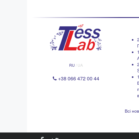
RU
/ UA
+38 066 472 00 44
Всі но