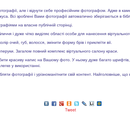
тографії, але і відчути себе професійним фотографом. Адже в кам
куса. Всі зроблені Вами фотографії автоматично зберігаються в бібл
рафіями на власне публічній сторінці.
бличчя і дуже чітко виділяє області особи для нанесення віртуальног
ір очей, губ, волосся, змінити форму брів і приклеїти вії.
перуки. Загалом повний комплекс віртуального салону краси.
обити красиву напис на Вашому фото. У ньому дуже багато шрифтів,
легке у використанні.
яти фотографії і урізноманітнити свій контент. Найголовніше, що 
Tweet