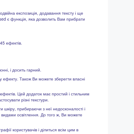
подвійна експозиція, додавання тексту і ще
pssed є функція, яка дозволить Вам прибрати
45 ефектів.
нні, і досить гарний.
ру ефекту. Також Ви можете зберегти власні
 ефектів. Цей додаток має простий і стильним
стосувати різні текстури.
 шкіру, прибираючи з неї недосконалості і
и видами освітлення. До того ж, Ви можете
афії користувачів і ділиться всім цим в