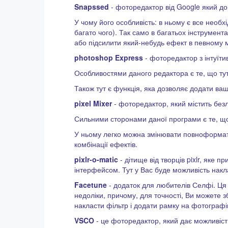
Snapssed
- фоторедактор від Google який д
У чому його особливість: в ньому є все необх
багато чого). Так само в багатьох інструмент
або підсилити який-небудь ефект в певному мі
photoshop Express
- фоторедактор з інтуїт
Особливостями даного редактора є те, що тут
Також тут є функція, яка дозволяє додати в
pixel Mixer
- фоторедактор, який містить безл
Сильними сторонами даної програми є те, що 
У ньому легко можна змінювати повноформатні
комбінації ефектів.
pixlr-o-matic
- дітище від творців pixlr, яке
інтерфейсом. Тут у Вас буде можливість накла
Facetune
- додаток для любителів Селфі. Ця
недоліки, причому, для точності, Ви можете з
накласти фільтр і додати рамку на фотографі
VSCO
- це фоторедактор, який дає можливіст