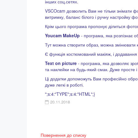
інших соц.сетях.
VSCOcam дозволить Вам не тільки знімати фо
витримку, баланс білого і ручну настройку фо
Крім цього програма пропонує ділиться фотог
Youcam MakeUp
- програма, яка розпізнає о
Тут можна створити образ, можна змінювати кол
Є функція костюмований макіяж, і додавання 
Text on picture
- програма, яка дозволяє зр
та наклейки на будь-який смак. Дуже просте і 
Ці додатки допоможуть Вам професійно обробл
дуже легкі в роботі.
";s:4:"TYPE";s:4:"HTML";}
20.11.2018
Повернення до списку