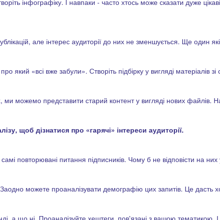
оріть інфографіку. І навпаки - часто хтось може сказати дуже цікаві р
публікацій, але інтерес аудиторії до них не зменшується. Ще один я
про який «всі вже забули». Створіть підбірку у вигляді матеріалів зі
х, ми можемо представити старий контент у вигляді нових файлів. Н
ізу, щоб дізнатися про «гарячі» інтереси аудиторії.
самі повторювані питання підписників. Чому б не відповісти на них у 
. Заодно можете проаналізувати демографію цих запитів. Це дасть 
ді, а що ні. Проаналізуйте хештеги, пов'язані з вашою тематикою. 