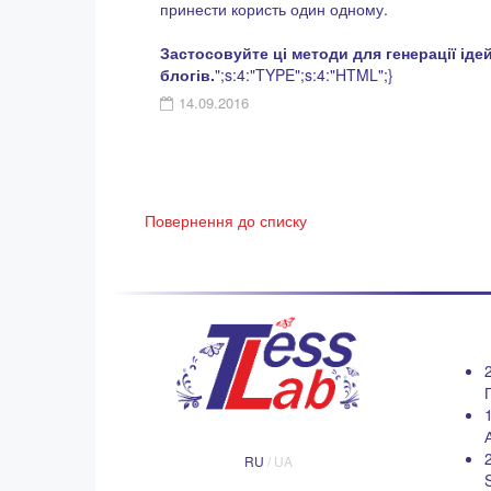
принести користь один одному.
Застосовуйте ці методи для генерації ідей
блогів.
";s:4:"TYPE";s:4:"HTML";}
14.09.2016
Повернення до списку
RU
/ UA