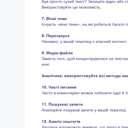
Був просто сухий текст? Запишіть відео або ств
Використовуйте цю можливість.
7. Вічні теми
Існують «вічні теми», на які робиться багато 
8. Перезапуск
Напевно, у вашій тематиці є класний контент, 
9. Медіа-файли
Замість того, щоб концентруватися на текста
книг.
Аналітика: використовуйте всі методи анал
10. Часті питання
Часто в коментаріях можна побачити одні й ті 
11. Пошукові запити
Аналізуйте пошукові запити у вашій тематиці
12. Аналіз хештегів
Хештеги допоможуть виявити, що зараз в трен