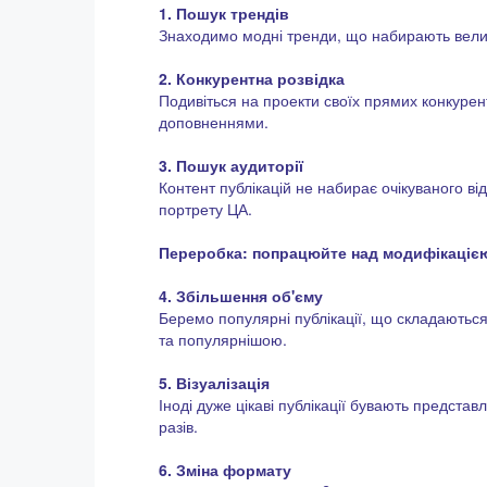
1. Пошук трендів
Знаходимо модні тренди, що набирають велики
2. Конкурентна розвідка
Подивіться на проекти своїх прямих конкуренті
доповненнями.
3. Пошук аудиторії
Контент публікацій не набирає очікуваного в
портрету ЦА.
Переробка: попрацюйте над модифікацією 
4. Збільшення об'єму
Беремо популярні публікації, що складаються з
та популярнішою.
5. Візуалізація
Іноді дуже цікаві публікації бувають представл
разів.
6. Зміна формату