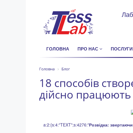
Лаб
ГОЛОВНА
ПРО НАС
ПОСЛУГИ
Головна
Блог
18 способів створ
дійсно працюють
a:2:{s:4:"TEXT";s:4276:"
Розвідка: звертаючи