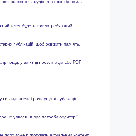
ечі на відео чи аудіо, а в тексті їх нема.
кісний текст буде також затребуваний.
 старих публікацій, щоб освіжити пам'ять.
априклад, у вигляді презентацій або PDF-
вигляді якісної розгорнутої публікації.
хороше уявлення про потреби аудиторії.
Це допоможе підготувати актуальний контент.