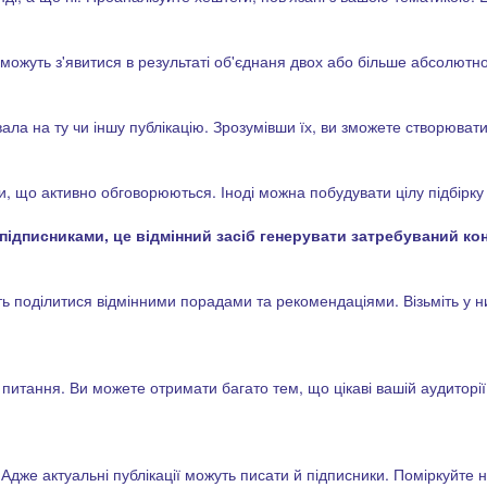
деї можуть з'явитися в результаті об'єднаня двох або більше абсолютн
ала на ту чи іншу публікацію. Зрозумівши їх, ви зможете створюват
и, що активно обговорюються. Іноді можна побудувати цілу підбірку
підписниками, це відмінний засіб генерувати затребуваний кон
ть поділитися відмінними порадами та рекомендаціями. Візьміть у 
 питання. Ви можете отримати багато тем, що цікаві вашій аудиторії.
Адже актуальні публікації можуть писати й підписники. Поміркуйте