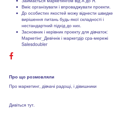
Займається маркетингом від А до Я.
Вміє організувати і впроваджувати проекти.
До особистих якостей можу віднести швидке
вирішення питань будь-якої складності і
нестандартний підхід до них.
Засновник і керівник проекту для дівчаток:
Маркетінг_Девічнік і маркетдір сра-мережі
Salesdoubler
Про що розмовляли
Про маркетинг, дівчачі радощі, і дівишники
Дивіться тут.