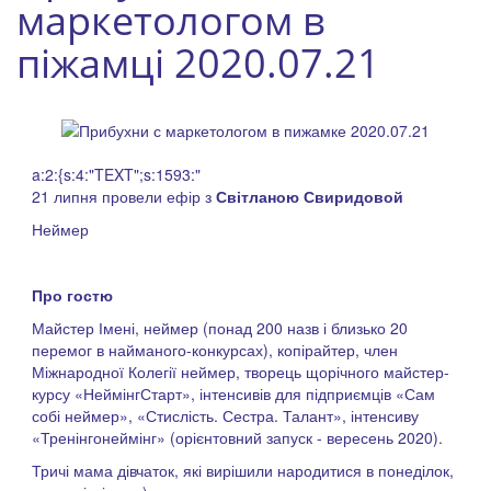
маркетологом в
піжамці 2020.07.21
a:2:{s:4:"TEXT";s:1593:"
21 липня провели ефір з
Світланою Свиридовой
Неймер
Про гостю
Майстер Імені, неймер (понад 200 назв і близько 20
перемог в найманого-конкурсах), копірайтер, член
Міжнародної Колегії неймер, творець щорічного майстер-
курсу «НеймінгСтарт», інтенсивів для підприємців «Сам
собі неймер», «Стислість. Сестра. Талант», інтенсиву
«Тренінгонеймінг» (орієнтовний запуск - вересень 2020).
Тричі мама дівчаток, які вирішили народитися в понеділок,