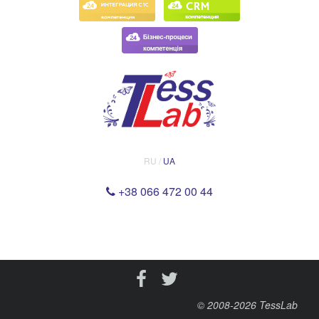
RU /
UA
+38 066 472 00 44
© 2008-2026
TessLab