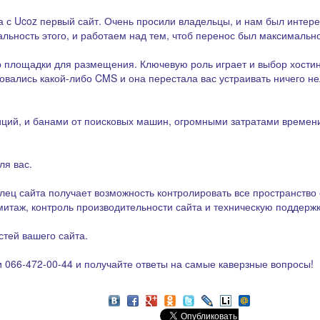
 с Ucoz первый сайт. Очень просили владельцы, и нам был интере
альность этого, и работаем над тем, чтоб перенос был максималь
р площадки для размещения. Ключевую роль играет и выбор хостин
зовались какой-либо CMS и она перестала вас устраивать ничего нел
иций, и банами от поисковых машин, огромными затратами времени,
ля вас.
лец сайта получает возможность контролировать все пространство 
итаж, контроль производительности сайта и техническую поддержк
стей вашего сайта.
и 066-472-00-44 и получайте ответы на самые каверзные вопросы!