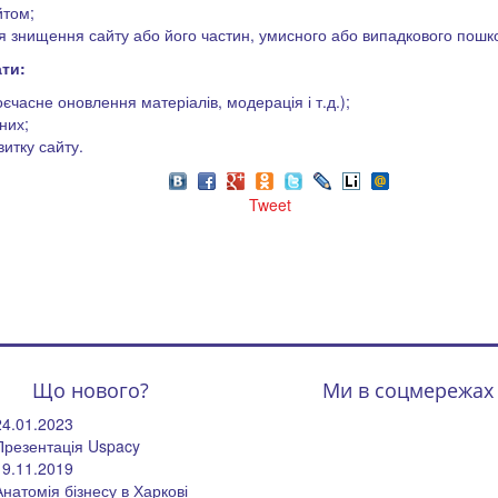
йтом;
ля знищення сайту або його частин, умисного або випадкового пошко
ти:
часне оновлення матеріалів, модерація і т.д.);
них;
витку сайту.
Tweet
Що нового?
Ми в соцмережах
24.01.2023
Презентація Uspacy
19.11.2019
Анатомія бізнесу в Харкові